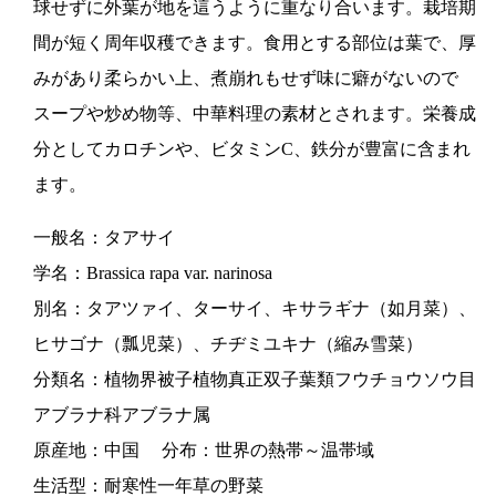
球せずに外葉が地を這うように重なり合います。栽培期
間が短く周年収穫できます。食用とする部位は葉で、厚
みがあり柔らかい上、煮崩れもせず味に癖がないので
スープや炒め物等、中華料理の素材とされます。栄養成
分としてカロチンや、ビタミンC、鉄分が豊富に含まれ
ます。
一般名：タアサイ
学名：Brassica rapa var. narinosa
別名：タアツァイ、ターサイ、キサラギナ（如月菜）、
ヒサゴナ（瓢児菜）、チヂミユキナ（縮み雪菜）
分類名：植物界被子植物真正双子葉類フウチョウソウ目
アブラナ科アブラナ属
原産地：中国 分布：世界の熱帯～温帯域
生活型：耐寒性一年草の野菜