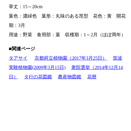
草丈：15～20cm
葉色：濃緑色 葉形：丸味のある箆型 花色：黄 開花
期：3月
用途：野菜 食用部：葉 収穫期：1～2月（ほぼ周年）
■関連ページ
タアサイ
京都府立植物園（2017年3月25日）
筑波
実験植物園(2009年3月15日)
衆院選挙（2014年12月14
日）
タ行の花図鑑
農産物図鑑
花暦