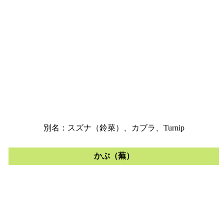
別名：スズナ（鈴菜）、カブラ、Turnip
かぶ（蕪）