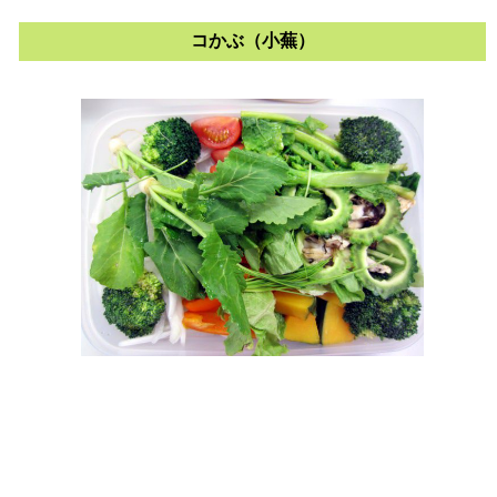
コかぶ（小蕪）