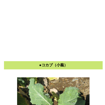
●コカブ（小蕪）