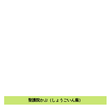
聖護院かぶ（しょうごいん蕪）