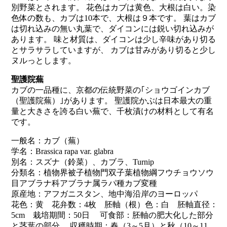
別野菜とされます。 花色はカブは黄色、大根は白い。染
色体の数も、カブは10本で、大根は９本です。 葉はカブ
は切れ込みの無い丸葉で、ダイコンには鋭い切れ込みが
あります。 味と材質は、ダイコンは少し辛味があり切る
とサラサラしていますが、 カブは甘みがあり切ると少し
ヌルっとします。
聖護院蕪
カブの一品種に、京都の伝統野菜の｢ショウゴインカブ
（聖護院蕪）｣があります。 聖護院かぶは日本最大の重
量と大きさを誇る白い蕪で、千枚漬けの材料として有名
です。
一般名：カブ（蕪）
学名：Brassica rapa var. glabra
別名：スズナ（鈴菜）、カブラ、Turnip
分類名：植物界被子植物門双子葉植物綱フウチョウソウ
目アブラナ科アブラナ属ラパ種カブ変種
原産地：アフガニスタン、地中海沿岸のヨーロッパ
花色：黄 花弁数：4枚 胚軸（根）色：白 胚軸直径：
5cm 栽培期間：50日 可食部：胚軸の肥大化した部分
と茎葉の部分 収穫時期：春（3～5月）と秋（10～11