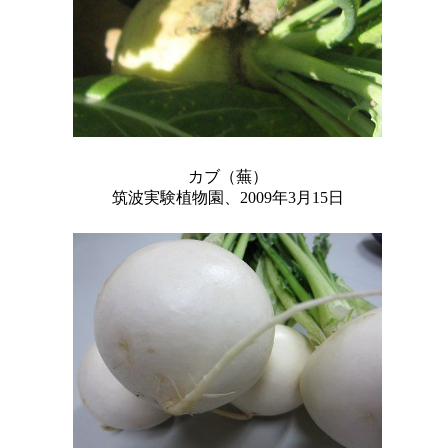
カブ（蕪）
筑波実験植物園、2009年3月15日