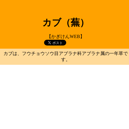
カブ（蕪）
【かぎけんWEB】
カブは、フウチョウソウ目アブラナ科アブラナ属の一年草で
す。