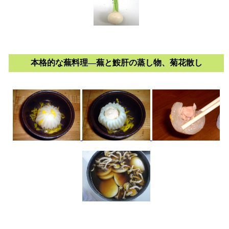
本格的な蕪料理―蕪と鮟肝の蒸し物、菊花散し