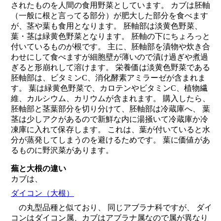
されたものを人間の食用野菜としています。 カブは胚軸
（一般に根と言ってる部分）が肥大した部分を食べます
が、茎や葉も食用となります。 胚軸部は淡黄色野菜、
葉・茎は緑黄色野菜となります。 胚軸の下にちょろっと
付いているものが根です。 主に、胚軸部を漬物や炊き合
わせにして食べますが細胞壁が薄いので漬け過ぎや煮過
ぎると形崩れして溶けます。 栄養価は淡黄色野菜である
胚軸部は、ビタミンC、消化酵素アミラーゼが含まれま
す。 葉は緑黄色野菜で、カロテンやビタミンC、植物繊
維、カルシウム、カリウムが含まれます。 購入したら、
胚軸部と茎葉部分を切り分けて、胚軸部は冷蔵庫へ、 葉
茎は少しアクがあるので新鮮な内に湯掻いて冷蔵庫か冷
凍庫に入れて保存します。 これは、葉が付いていると水
分が蒸発してしまうのを避けるためです。 葉に価値があ
るものに野沢菜があります。
蕪と大根の違い
カブは、
ダイコン（大根）
の丸型品種と似ており、 同じアブラナ科ですが、 ダイ
コンはダイコン属、カブはアブラナ属なので属が異なり