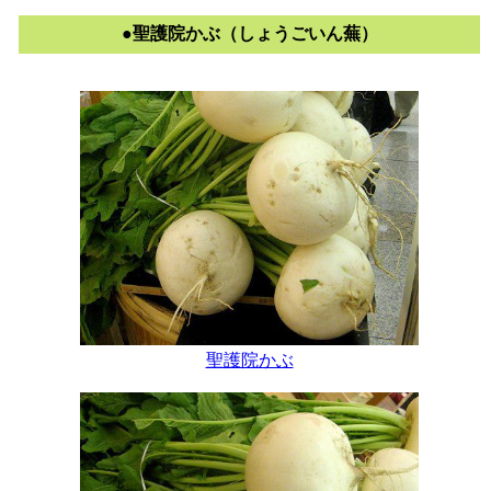
●聖護院かぶ（しょうごいん蕪）
聖護院かぶ