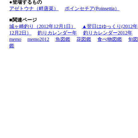
●登場するもの
アゼトウナ（畔唐菜）
ポインセチア(Poinsettia）
■関連ページ
城ヶ崎釣り（2012年12月1日）
▲翌日はゆっくり(2012年
12月2日）
釣りカレンダー年
釣りカレンダー2012年
memo
memo2012
魚図鑑
花図鑑
食べ物図鑑
旬図
鑑