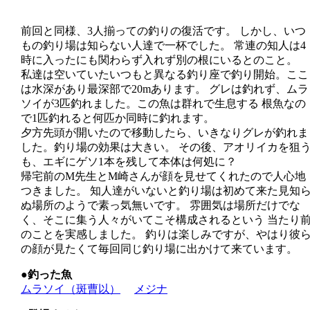
前回と同様、3人揃っての釣りの復活です。 しかし、いつ
もの釣り場は知らない人達で一杯でした。 常連の知人は4
時に入ったにも関わらず入れず別の根にいるとのこと。
私達は空いていたいつもと異なる釣り座で釣り開始。ここ
は水深があり最深部で20mあります。 グレは釣れず、ムラ
ソイが3匹釣れました。この魚は群れで生息する 根魚なの
で1匹釣れると何匹か同時に釣れます。
夕方先頭が開いたので移動したら、いきなりグレが釣れま
した。釣り場の効果は大きい。 その後、アオリイカを狙
も、エギにゲソ1本を残して本体は何処に？
帰宅前のM先生とM崎さんが顔を見せてくれたので人心地
つきました。 知人達がいないと釣り場は初めて来た見知
ぬ場所のようで素っ気無いです。 雰囲気は場所だけでな
く、そこに集う人々がいてこそ構成されるという 当たり
のことを実感しました。 釣りは楽しみですが、やはり彼
の顔が見たくて毎回同じ釣り場に出かけて来ています。
●釣った魚
ムラソイ（斑曹以）
メジナ