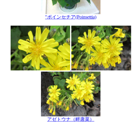
"ポインセチア(Poinsettia)
アゼトウナ（畔唐菜）