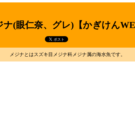
ジナ(眼仁奈、グレ)【かぎけんWE
メジナとはスズキ目メジナ科メジナ属の海水魚です。