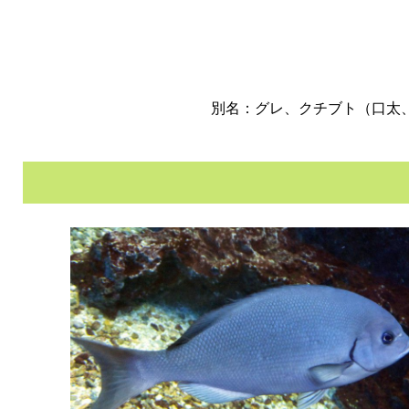
別名：グレ、クチブト（口太、メジ