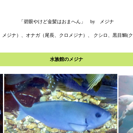
「碧眼やけど金髪はおまへん」 by メジナ
ナ）、オナガ（尾長、クロメジナ）、 クシロ、黒目鯛(クロメダイ)、Lar
水族館のメジナ