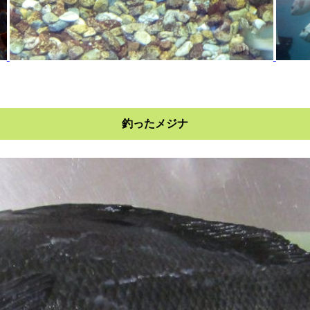
釣ったメジナ