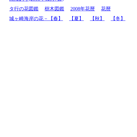
タ行の花図鑑
樹木図鑑
2008年花暦
花暦
城ヶ崎海岸の花－【春】
【夏】
【秋】
【冬】