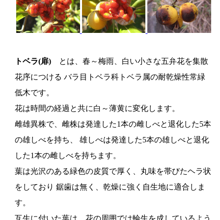
トベラ(扉)
とは、春～梅雨、白い小さな五弁花を集散
花序につける バラ目トベラ科トベラ属の耐乾燥性常緑
低木です。
花は時間の経過と共に白～薄黄に変化します。
雌雄異株で、雌株は発達した1本の雌しべと退化した5本
の雄しべを持ち、 雄しべは発達した5本の雄しべと退化
した1本の雌しべを持ちます。
葉は光沢のある緑色の皮質で厚く、丸味を帯びたヘラ状
をしており 鋸歯は無く、乾燥に強く自生地に適合しま
す。
互生に付いた葉は、花の周囲では輪生を成しているよう