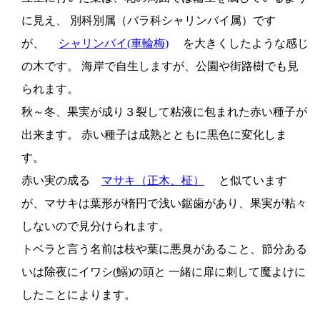
に見え、 別科別属（バラ科シャリンバイ属）です
が、
シャリンバイ(車輪梅)
を大きくしたような感じ
の木です。 海岸で自生しますが、公園や街路樹でも見
られます。
秋～冬、果実が成り３裂して粘液に包まれた赤い種子が
出来ます。 赤い種子は成熟とともに黒色に変化しま
す。
赤い実の成る
マサキ（正木、柾）
と似ています
が、マサキは葉形が楕円で浅い鋸歯があり、果実が粘々
しないので見分けられます。
トベラと言う名前は枝や葉に悪臭があること、節分ある
いは除夜にイワシ(鰯)の頭と 一緒に扉に刺して魔よけに
したことによります。