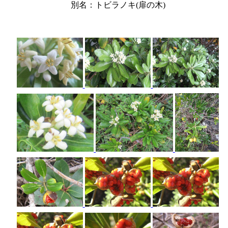
別名：トビラノキ(扉の木)