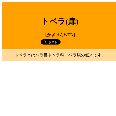
トベラ(扉)
【かぎけんWEB】
トベラとはバラ目トベラ科トベラ属の低木です。