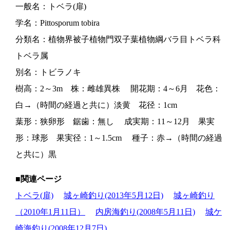
一般名：トベラ(扉)
学名：Pittosporum tobira
分類名：植物界被子植物門双子葉植物綱バラ目トベラ科
トベラ属
別名：トビラノキ
樹高：2～3m 株：雌雄異株 開花期：4～6月 花色：
白→（時間の経過と共に）淡黄 花径：1cm
葉形：狭卵形 鋸歯：無し 成実期：11～12月 果実
形：球形 果実径：1～1.5cm 種子：赤→（時間の経過
と共に）黒
■関連ページ
トベラ(扉)
城ヶ崎釣り(2013年5月12日)
城ヶ崎釣り
（2010年1月11日）
内房海釣り(2008年5月11日)
城ケ
崎海釣り(2008年12月7日)