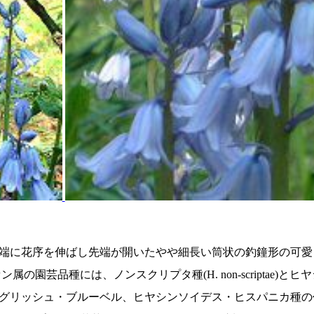
端に花序を伸ばし先端が開いたやや細長い筒状の釣鐘形の可愛
には、ノンスクリプタ種(H. non-scriptae)とヒヤシンソイデス
グリッシュ・ブルーベル、ヒヤシンソイデス・ヒスパニカ種の