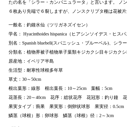
たの名を「シラー・カンパニュラータ」と言います。 ノ
６枚あり先端で６裂しますが、ノンスクリプタ種は花被片
一般名：釣鐘水仙（ツリガネズイセン）
学名： Hyacinthoides hispanica（ヒアシンソイデス・ヒ
別名：Spanish bluebell(スパニッシュ・ブルーベル)、シラー・カンパニュ
分類名：植物界被子植物単子葉類キジカクシ目キジカクシ
原産地：イベリア半島
生活型：耐寒性球根多年草
草丈：30～50cm
根出葉形：線形 根出葉長：10～25cm 葉幅：5cm
花茎長：20～40cm 花序：総状花序 花冠形：釣り鐘 花
果実タイプ：蒴果 果実形：倒卵状球形 果実径：0.5cm
鱗茎（球根）形：卵球形 鱗茎（球根）径：2～3cm