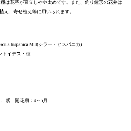
カ種は花茎が直立しやや太めです。また、釣り鐘形の花弁は
植え、寄せ植え等に用いられます。
illa hispanica Mill(シラー・ヒスパニカ)
ントイデス・種
白、紫 開花期：4～5月