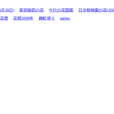
4月28日)
新宿御苑の花
サ行の花図鑑
日光植物園の花(200
花暦
花暦2008年
麹町便り
memo