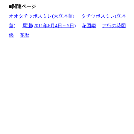
■関連ページ
オオタチツボスミレ(大立坪菫)
タチツボスミレ(立坪
菫)
尾瀬(2011年6月4日～5日)
花図鑑
ア行の花図
鑑
花暦