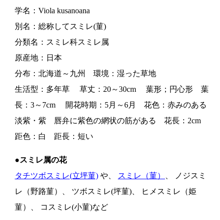
学名：Viola kusanoana
別名：総称してスミレ(菫)
分類名：スミレ科スミレ属
原産地：日本
分布：北海道～九州 環境：湿った草地
生活型：多年草 草丈：20～30cm 葉形；円心形 葉
長：3～7cm 開花時期：5月～6月 花色：赤みのある
淡紫・紫 唇弁に紫色の網状の筋がある 花長：2cm
距色：白 距長：短い
●スミレ属の花
タチツボスミレ(立坪菫)
や、
スミレ（菫）
、 ノジスミ
レ（野路菫）、 ツボスミレ(坪菫)、 ヒメスミレ（姫
菫）、 コスミレ(小菫)など