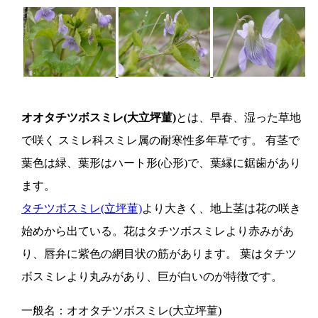
オオタチツボスミレ(大立坪菫)
とは、早春、湿った草地
で咲く スミレ科スミレ属の耐寒性多年草です。 有茎で
葉色は緑、葉形はハート形(心形)で、葉縁に鋸歯があり
ます。
タチツボスミレ(立坪菫)
より大きく、地上茎は花の咲き
始めから出ている。花はタチツボスミレより赤みがあ
り、唇弁に紫色の網目状の筋があります。 葉はタチツ
ボスミレより丸みがあり、巨が白いのが特徴です。
一般名：オオタチツボスミレ(大立坪菫)