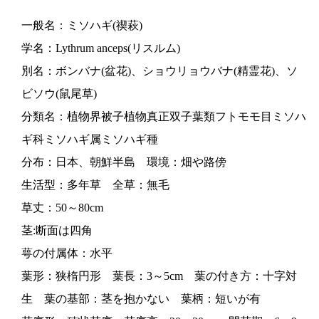
一般名：ミソハギ(禊萩)
学名：Lythrum anceps(リスルム)
別名：ボンバナ(盆花)、ショウリョウバナ(精霊花)、ソ
ビソウ(鼠尾草)
分類名：植物界被子植物真正双子葉類フトモモ目ミソハ
ギ科ミソハギ属ミソハギ種
分布：日本、朝鮮半島 環境：畑や路傍
生活型：多年草 全草：無毛
草丈：50～80cm
茎:断面は四角
萼の付属体：水平
葉形：狭楕円形 葉長：3～5cm 葉の付き方：十字対
生 葉の基部：茎を抱かない 葉柄：短いが有