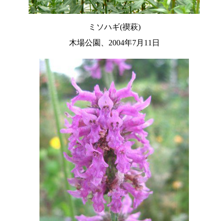
ミソハギ(禊萩)
木場公園、2004年7月11日