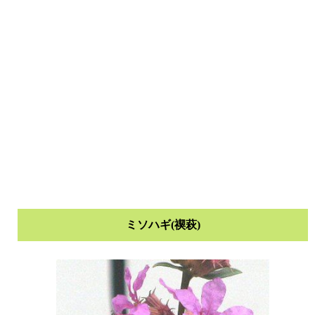
ミソハギ(禊萩)