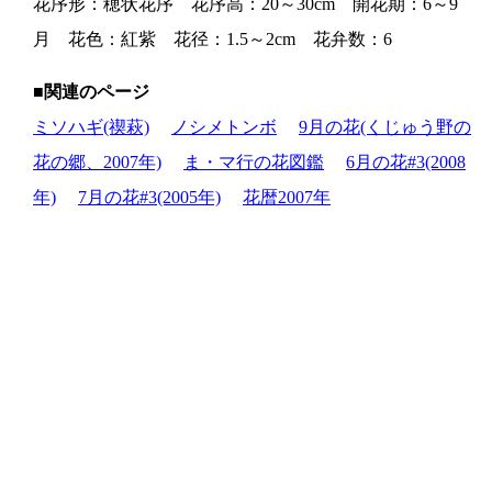
花序形：穂状花序 花序高：20～30cm 開花期：6～9
月 花色：紅紫 花径：1.5～2cm 花弁数：6
■関連のページ
ミソハギ(禊萩)
ノシメトンボ
9月の花(くじゅう野の
花の郷、2007年)
ま・マ行の花図鑑
6月の花#3(2008
年)
7月の花#3(2005年)
花暦2007年