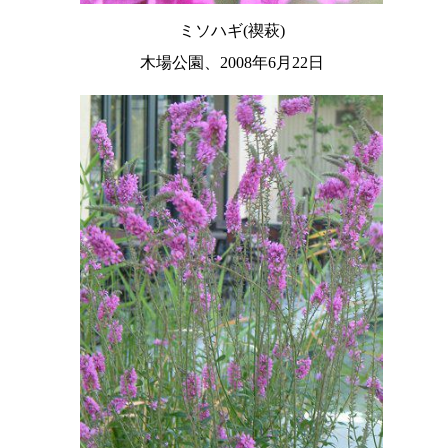
ミソハギ(禊萩)
木場公園、2008年6月22日