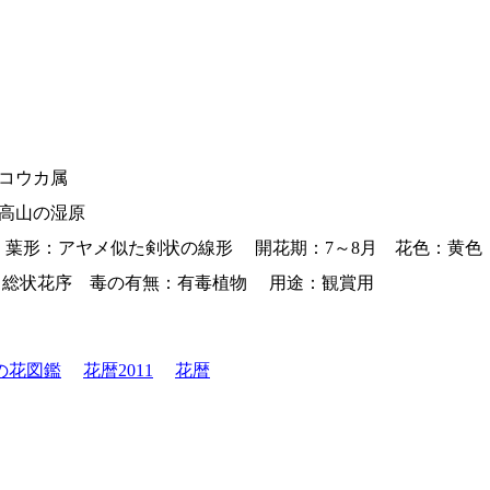
コウカ属
高山の湿原
 葉形：アヤメ似た剣状の線形 開花期：7～8月 花色：黄色 
：総状花序 毒の有無：有毒植物 用途：観賞用
の花図鑑
花暦2011
花暦