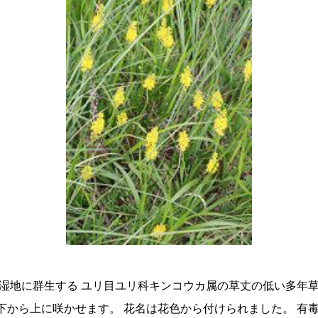
湿地に群生する ユリ目ユリ科キンコウカ属の草丈の低い多年草
下から上に咲かせます。 花名は花色から付けられました。 