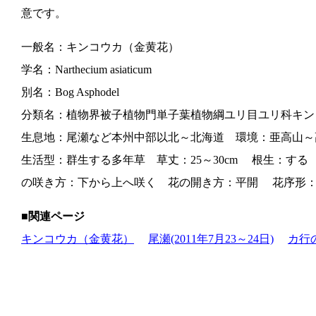
意です。
一般名：キンコウカ（金黄花）
学名：Narthecium asiaticum
別名：Bog Asphodel
分類名：植物界被子植物門単子葉植物綱ユリ目ユリ科キン
生息地：尾瀬など本州中部以北～北海道 環境：亜高山～
生活型：群生する多年草 草丈：25～30cm 根生：する
の咲き方：下から上へ咲く 花の開き方：平開 花序形
■関連ページ
キンコウカ（金黄花）
尾瀬(2011年7月23～24日)
カ行