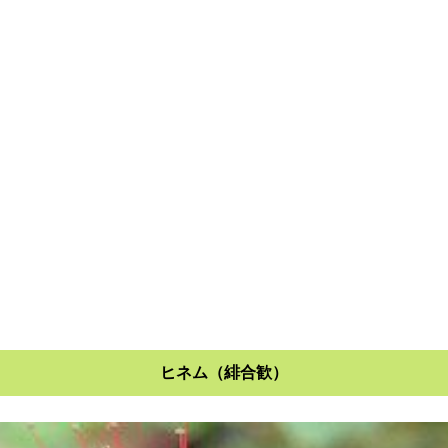
ヒネム（緋合歓）