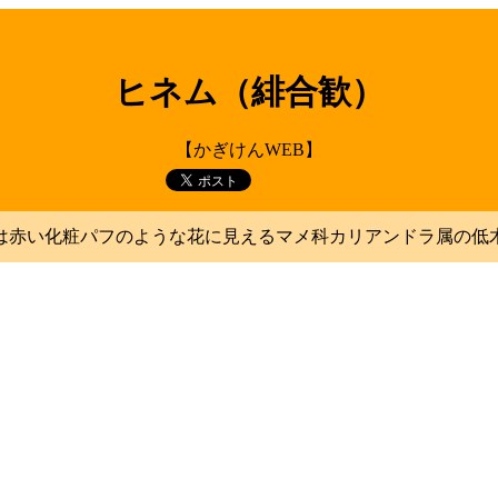
ヒネム（緋合歓）
【かぎけんWEB】
は赤い化粧パフのような花に見えるマメ科カリアンドラ属の低