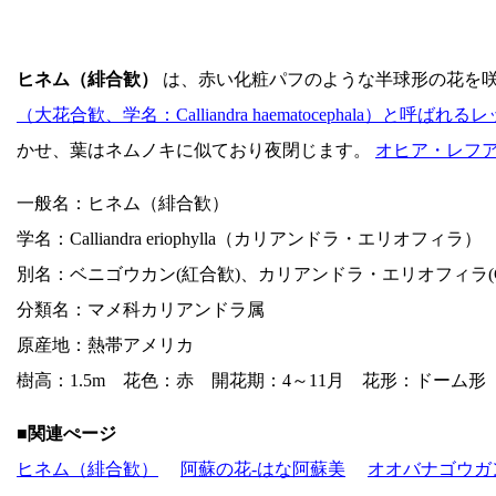
ヒネム（緋合歓）
は、赤い化粧パフのような半球形の花を咲
（大花合歓、学名：Calliandra haematocephala）と呼ばれるレ
かせ、葉はネムノキに似ており夜閉じます。
オヒア・レフア('Oh
一般名：ヒネム（緋合歓）
学名：Calliandra eriophylla（カリアンドラ・エリオフィラ）
別名：ベニゴウカン(紅合歓)、カリアンドラ・エリオフィラ(Calliandra
分類名：マメ科カリアンドラ属
原産地：熱帯アメリカ
樹高：1.5m 花色：赤 開花期：4～11月 花形：ドーム形 
■関連ぺージ
ヒネム（緋合歓）
阿蘇の花-はな阿蘇美
オオバナゴウガン（