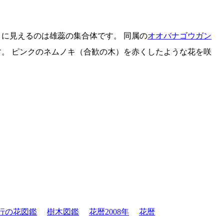
に見えるのは雄蕊の集合体です。 同属の
オオバナゴウガン
。 ピンクのネムノキ（合歓の木）を赤くしたような花を咲
行の花図鑑
樹木図鑑
花暦2008年
花暦