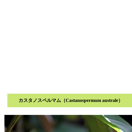
カスタノスペルマム（Castanospermum australe）