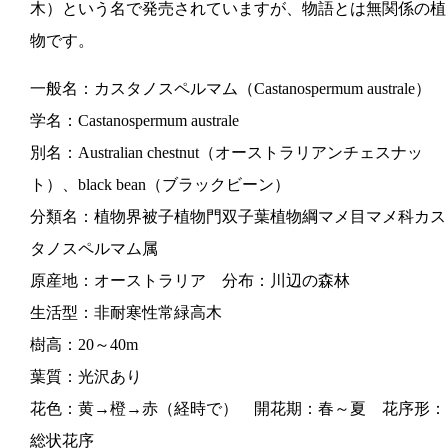
木）という名で発売されていますが、物語とは無関係の植
物です。
一般名：カスタノスペルマム（Castanospermum australe）
学名：Castanospermum australe
別名：Australian chestnut（オーストラリアンチェスナッ
ト）、black bean（ブラックビーン）
分類名：植物界被子植物門双子葉植物綱マメ目マメ科カス
タノスペルマム属
原産地：オーストラリア 分布：川辺の森林
生活型：非耐寒性常緑高木
樹高：20～40m
葉質：光沢あり
花色：黄→橙→赤（経時で） 開花期：春～夏 花序形：
総状花序