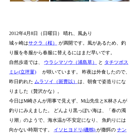
2012年4月8日（日曜日） 晴れ、風あり
城ヶ崎は
サクラ（桜）
が満開です。風があるため、釣
り服を冬服から春服に替えるにはまだ早いです。
自然歩道では、
ウラシマソウ（浦島草）
と
タチツボス
ミレ(立坪菫)
が咲いています。 昨夜は外食したので、
昨日釣れた
ムラソイ（斑曹以）
は、朝食で姿造りにな
りました（贅沢かな）。
今日はM崎さんが用事で見えず、M山先生とK林さんが
釣りにみえました。 どんより黒っぽい海は、「春の濁
り潮」のようで、海水温が不安定になり、 魚釣りには
向かない時期です。
イソヒヨドリ(磯鵯)
が撒餌の
ナン