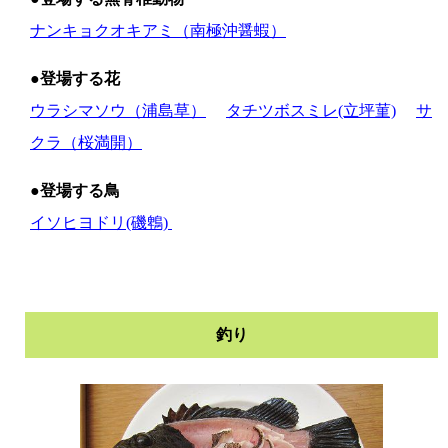
ナンキョクオキアミ（南極沖醤蝦）
●登場する花
ウラシマソウ（浦島草）
タチツボスミレ(立坪菫)
サ
クラ（桜満開）
●登場する鳥
イソヒヨドリ(磯鵯)
釣り