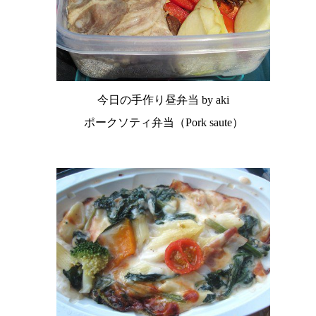
今日の手作り昼弁当 by aki
ポークソティ弁当（Pork saute）