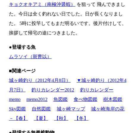
キョクオキアミ（南極沖醤蝦）
を狙って 飛んできまし
た。今日は全く釣れない日でした。日が長くなりまし
た。 5時に投竿してもまだ明るいです。後片付けして、
挨拶して帰宅の途につきました。
●登場する魚
ムラソイ（斑曹以）
■関連ページ
城ヶ崎釣り（2012年4月8日）
▼城ヶ崎釣り（2012年4
月7日）
釣りカレンダー2012
釣りカレンダー
memo
memo2012
魚図鑑
食べ物図鑑
樹木図鑑
Sky図鑑
自然図鑑
城ヶ崎マップ
城ヶ崎海岸の花
－【春】
【夏】
【秋】
【冬】
●登場する無脊椎動物