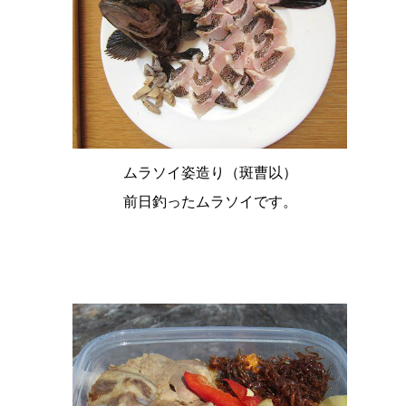
ムラソイ姿造り（斑曹以）
前日釣ったムラソイです。