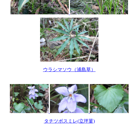
ウラシマソウ（浦島草）
タチツボスミレ(立坪菫)