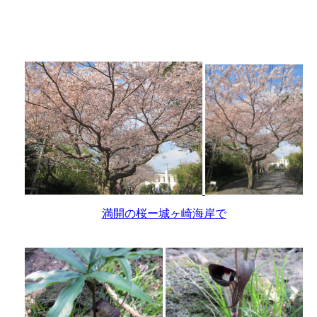
満開の桜ー城ヶ崎海岸で