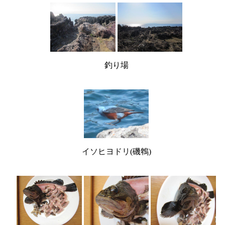
釣り場
イソヒヨドリ(磯鵯)