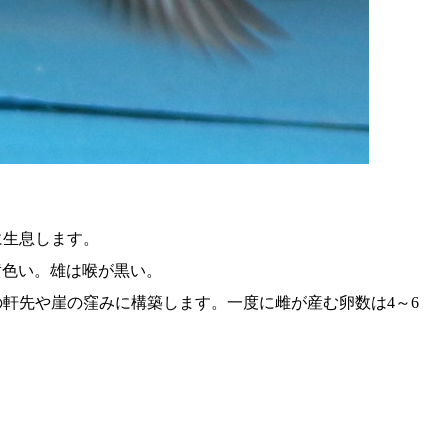
に生息します。
黄色い。雄は喉が黒い。
軒先や崖の窪みに構築します。一度に雌が産む卵数は4～6