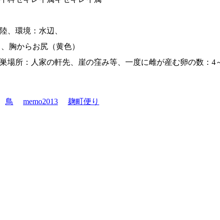
陸、環境：水辺、
、、胸からお尻（黄色）
巣場所：人家の軒先、崖の窪み等、一度に雌が産む卵の数：4
鳥
memo2013
麹町便り