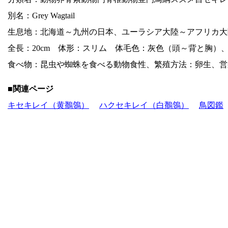
別名：Grey Wagtail
生息地：北海道～九州の日本、ユーラシア大陸～アフリカ大
全長：20cm 体形：スリム 体毛色：灰色（頭～背と胸）
食べ物：昆虫や蜘蛛を食べる動物食性、繁殖方法：卵生、営
■関連ページ
キセキレイ（黄鶺鴒）
ハクセキレイ（白鶺鴒）
鳥図鑑