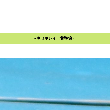
●キセキレイ（黄鶺鴒）