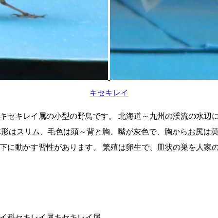
キセキレイ
キセキレイ属の小型の野鳥です。 北海道～九州の渓流の水辺
、体形はスリム、毛色は頭～背と胸、嘴が灰色で、胸からお尻は
下に動かす習性があります。 繁殖は卵生で、皿状の巣を人家の
イ科セキレイ属キセキレイ属