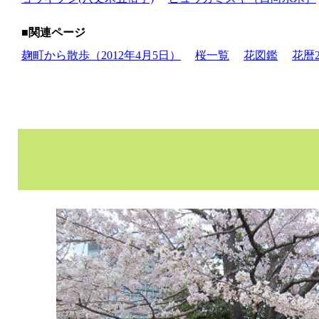
■関連ページ
麹町から散歩（2012年4月5日）
桜一覧
花図鑑
花暦2