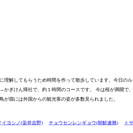
に理解してもらうため時間を作って散歩しています。今日のル
→かぎけん帰社で、約１時間のコースです。 今は桜が満開で、
鳥が淵には外国からの観光客の姿が多数見られました。
メイヨシノ(染井吉野)
チョウセンレンギョウ(朝鮮連翹)
ト