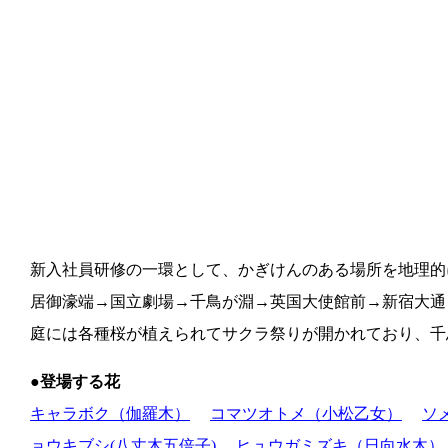
新入社員研修の一環として、かぎけんのある場所を地理的
居御濠端→国立劇場→千鳥が淵→英国大使館前→新宿大通
庭には各種桜が植えられてサクラ祭りが開かれており、千
●登場する花
キャラボク（伽羅木）
コマツオトメ（小松乙女）
ソ
ョウキブシ(八丈木五倍子)
ヒュウガミズキ（日向水木）