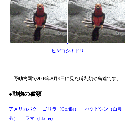
ヒゲゴシキドリ
上野動物園で2009年8月9日に見た哺乳類や鳥達です。
●動物の種類
アメリカバク
ゴリラ（Gorilla）
ハクビシン（白鼻
芯）
ラマ（Llama）