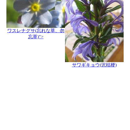
ワスレナグサ(忘れな草、勿
忘草)">
サワギキョウ(沢桔梗)