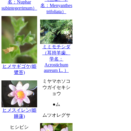
名：Nuphar
名：Menyanthes
subintegerrimum）
trifoliata）
ミミモチシダ
（耳持羊歯、
学名：
Acrostichum
ヒメサギゴケ(姫
aureum L. ）
鷺苔)
ミヤマホソコ
ウガイセキシ
ョウ
●ム
ヒメスイレン(姫
ムツオレグサ
睡蓮)
ヒシビシ