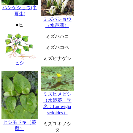
ハンゲショウ(半
夏生)
ミズバショウ
●ヒ
（水芭蕉）
ミズハハコ
ミズハコベ
ミズヒナゲシ
ヒシ
ミズヒメビシ
（水姫菱、学
名：Ludwigia
sedoides）
ヒシモドキ（菱
ミズユキノシ
擬）
タ