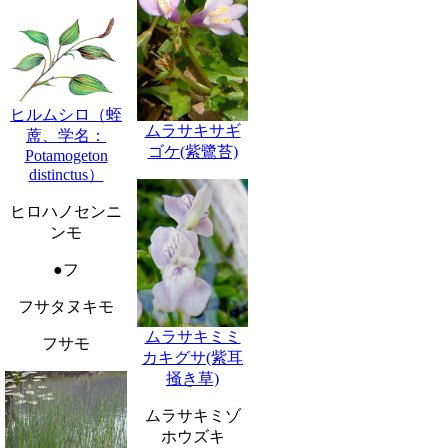
ヒルムシロ（蛭
ムラサキサギ
蓆、学名：
ゴケ(紫鷺苔)
Potamogeton
distinctus）
ヒロハノセンニ
ンモ
●フ
フサタヌキモ
ムラサキミミ
フサモ
カキグサ(紫耳
掻き草)
ムラサキミゾ
ホウズキ