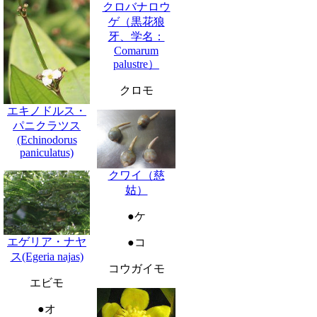
クロバナロウ
ゲ（黒花狼
牙、学名：
Comarum
palustre）
クロモ
エキノドルス・
パニクラツス
(Echinodorus
paniculatus)
クワイ（慈
姑）
●ケ
エゲリア・ナヤ
●コ
ス(Egeria najas)
コウガイモ
エビモ
●オ