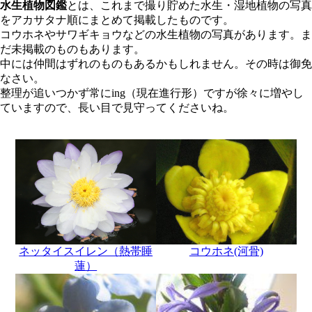
水生植物図鑑
とは、これまで撮り貯めた水生・湿地植物の写真
をアカサタナ順にまとめて掲載したものです。
コウホネやサワギキョウなどの水生植物の写真があります。ま
だ未掲載のものもあります。
中には仲間はずれのものもあるかもしれません。その時は御免
なさい。
整理が追いつかず常にing（現在進行形）ですが徐々に増やし
ていますので、長い目で見守ってくださいね。
ネッタイスイレン（熱帯睡
コウホネ(河骨)
蓮）