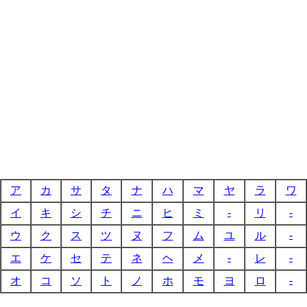
ア
カ
サ
タ
ナ
ハ
マ
ヤ
ラ
ワ
-
-
イ
キ
シ
チ
ニ
ヒ
ミ
リ
-
ウ
ク
ス
ツ
ヌ
フ
ム
ユ
ル
-
-
エ
ケ
セ
テ
ネ
ヘ
メ
レ
-
オ
コ
ソ
ト
ノ
ホ
モ
ヨ
ロ