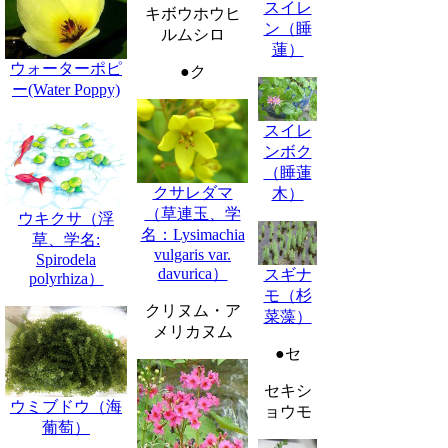
スイレ
キボウホウヒ
ン（睡
ルムシロ
蓮）
ウォーターポピ
●ク
ー(Water Poppy)
スイレ
ンボク
（睡蓮
クサレダマ
木）
（草連玉、学
ウキクサ（浮
名：Lysimachia
草、学名:
vulgaris var.
Spirodela
davurica）
スギナ
polyrhiza）
モ（杉
クリヌム・ア
菜藻）
メリカヌム
●セ
セキシ
ウミブドウ（海
ョウモ
葡萄）