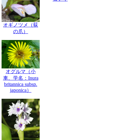
オギノツメ（荻
の爪）
オグルマ（小
車、学名：Inura
britannica subsp.
japonica）