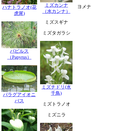
ミズカンナ
ヨメナ
ハナトラノオ(花
（水カンナ）
虎尾)
ミズスギナ
ミズタガラシ
パピルス
（Papyrus）
ミズチドリ(水
千鳥)
パラグアイオニ
バス
ミズトラノオ
ミズニラ