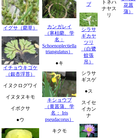
トネハ
ブ
花菖
ナヤス
蒲）
リ
カンガレイ
イグサ（藺草）
シラサ
（寒枯藺、学
ギカヤ
名：
ツリ
Schoenoplectiella
（白鷺
triangulatus）
蚊張
吊）
●キ
イチョウキゴケ
シラサ
（銀杏浮苔）
ギスゲ
イヌクログワイ
●ス
イヌタヌキモ
キショウブ
スイセ
（黄菖蒲、学
イボクサ
イカン
名： Iris
ナ
pseudacorus）
●ウ
キクモ