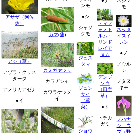
●テ
ネジレ
ンモ
モ
●シ
アサザ（阿佐
ティフ
佐）
シャジ
ォノド
ネッタ
クモ
ガマ(蒲)
ルム・
イスイ
リンド
レン
レイア
●ノ
ヌム
ジュズ
アシ（葦）
ノウル
ダマ
シ
カミガヤツリ
アゾラ・クリス
デンジ
タータ
ノタヌ
カワヂシャ
ソウ
キモ
ジュン
（田字
アメリカアゼナ
カワラケツメ
サイ
草）
イ
（蓴
●イ
菜）
●ト
トチカ
ノハナ
ガミ
ショウ
ショウ
ブ（野