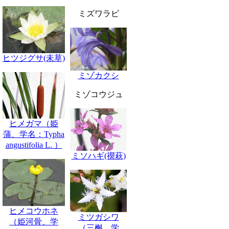
ミズワラビ
ヒツジグサ(未草)
ミゾカクシ
ミゾコウジュ
ヒメガマ（姫
蒲、学名：Typha
angustifolia L. ）
ミソハギ(禊萩)
ヒメコウホネ
ミツガシワ
（姫河骨、学
（三槲、学