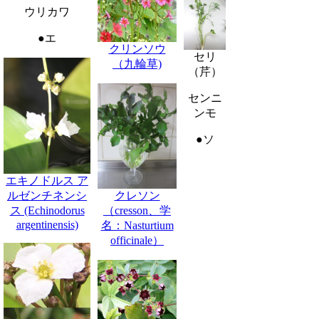
ウリカワ
●エ
クリンソウ
セリ
（九輪草)
（芹）
センニ
ンモ
●ソ
エキノドルス ア
ルゼンチネンシ
クレソン
ス (Echinodorus
（cresson、学
argentinensis)
名：Nasturtium
officinale）