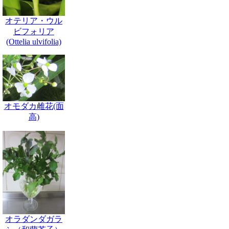
オテリア・ウル
ビフォリア
(Ottelia ulvifolia)
オモダカ雌花(面
高)
オラダンダガラ