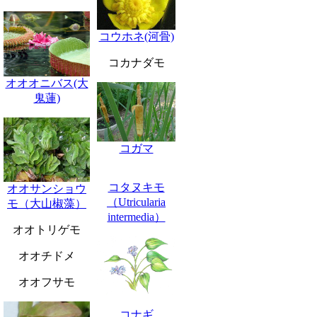
コウホネ(河骨)
コカナダモ
オオオニバス(大
鬼蓮)
コガマ
コタヌキモ
オオサンショウ
（Utricularia
モ（大山椒藻）
intermedia）
オオトリゲモ
オオチドメ
オオフサモ
コナギ