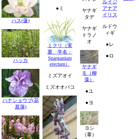
ルイジ
●ミ
アナア
ヤナギ
イリス
タデ
ハス(蓮)
ルドウ
ヤナギ
ィギ
トラノ
オ
●レ
ミクリ（実
栗、学名：
●ロ
Sparganium
ハッカ
erectum）
ヤナギ
モ（柳
ミズアオイ
藻）
ミズオオバコ
●ユ
ハナショウブ(花
●ヨ
菖蒲)
ヨシ
（葦）