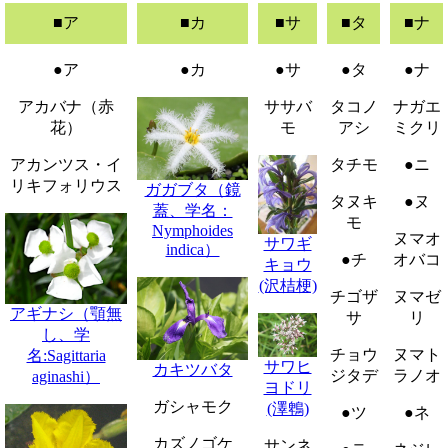
■ア
■カ
■サ
■タ
■ナ
●ア
●カ
●サ
●タ
●ナ
アカバナ（赤
ササバ
タコノ
ナガエ
花）
モ
アシ
ミクリ
アカンツス・イ
タチモ
●ニ
リキフォリウス
ガガブタ（鏡
タヌキ
●ヌ
蓋、学名：
モ
Nymphoides
ヌマオ
サワギ
indica）
●チ
オバコ
キョウ
(沢桔梗)
チゴザ
ヌマゼ
アギナシ（顎無
サ
リ
し、学
チョウ
ヌマト
名:Sagittaria
サワヒ
カキツバタ
ジタデ
ラノオ
aginashi）
ヨドリ
ガシャモク
(澤鵯)
●ツ
●ネ
カズノゴケ
サンネ