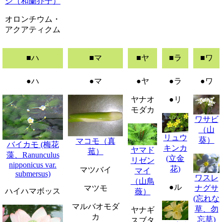
シ（和蘭芥子）
オロンチウム・
アクアティクム
■ハ
■マ
■ヤ
■ラ
■ワ
●ハ
●マ
●ヤ
●ラ
●ワ
ヤナオ
●リ
モダカ
ワサビ
（山
リュウ
葵）
マコモ（真
バイカモ (梅花
キンカ
ヤマド
菰）
藻、Ranunculus
(立金
リゼン
nipponicus var.
花)
マツバイ
マイ
submersus)
ワスレ
（山鳥
●ル
マツモ
ナグサ
ハイハマボッス
薇）
(忘れな
マルバオモダ
草、勿
ヤナギ
カ
忘草)
スブタ