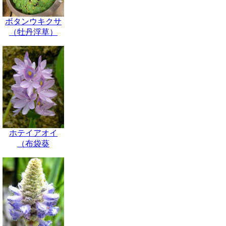
ボタンウキクサ
（牡丹浮草）
ホテイアオイ
（布袋葵