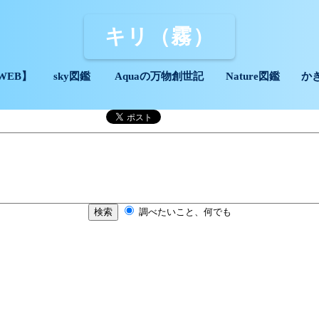
キリ（霧）
WEB】
sky図鑑
Aquaの万物創世記
Nature図鑑
か