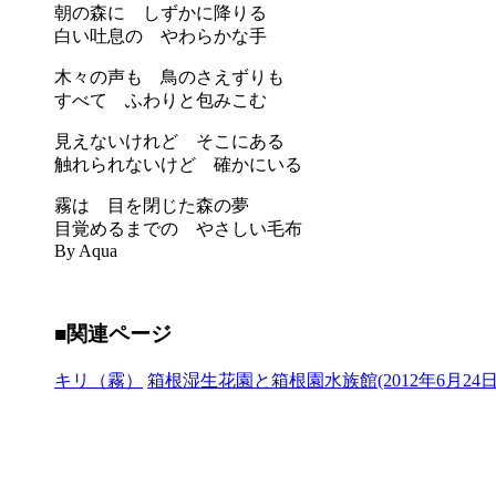
朝の森に しずかに降りる
白い吐息の やわらかな手
木々の声も 鳥のさえずりも
すべて ふわりと包みこむ
見えないけれど そこにある
触れられないけど 確かにいる
霧は 目を閉じた森の夢
目覚めるまでの やさしい毛布
By Aqua
■関連ページ
キリ（霧）
箱根湿生花園と箱根園水族館(2012年6月24日